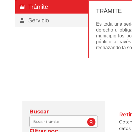
Trámite
TRÁMITE
Servicio
Es toda una seri
derecho u obliga
municipio los po
público a travé
rechazando la sol
Buscar
Reti
​Obten
datos 
Filtrar por: