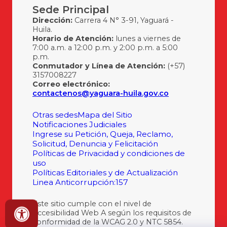
Sede Principal
Dirección:
Carrera 4 N° 3-91, Yaguará -
Huila.
Horario de Atención:
lunes a viernes de
7:00 a.m. a 12:00 p.m. y 2:00 p.m. a 5:00
p.m.
Conmutador y Línea de Atención:
(+57)
3157008227
Correo electrónico:
contactenos@yaguara-huila.gov.co
Otras sedes
Mapa del Sitio
Notificaciones Judiciales
Ingrese su Petición, Queja, Reclamo,
Solicitud, Denuncia y Felicitación
Políticas de Privacidad y condiciones de
uso
Políticas Editoriales y de Actualización
Linea Anticorrupción:157
Este sitio cumple con el nivel de
Accesibilidad Web A según los requisitos de
conformidad de la WCAG 2.0 y NTC 5854.