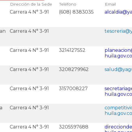
Dirección de la Sede
Teléfono
Email
Carrera 4 N° 3-91
(608) 8383035
alcaldia@ya
san
Carrera 4 N° 3-91
tesoreria@y
Carrera 4 N° 3-91
3214127552
planeacion
huila.gov.c
Carrera 4 N° 3-91
3208279962
salud@yagu
Carrera 4 N° 3-91
3157008227
secretaria
huila.gov.c
a
Carrera 4 N° 3-91
competitiv
huila.gov.c
Carrera 4 N° 3-91
3205597688
direccionde