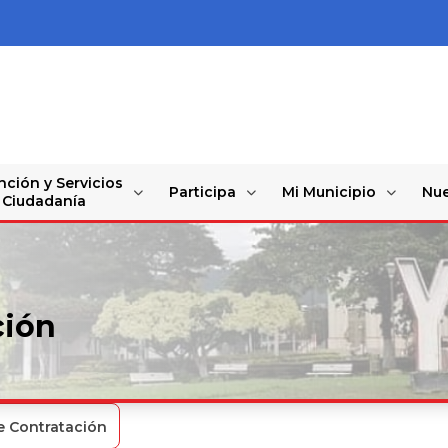
nción y Servicios
Participa
Mi Municipio
Nue
a Ciudadanía
ción
e Contratación