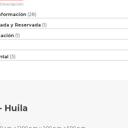
Descripción
nformación
‎(28)
icada y Reservada
‎(1)
mación
‎(1)
ntal
‎(3)
- Huila
.